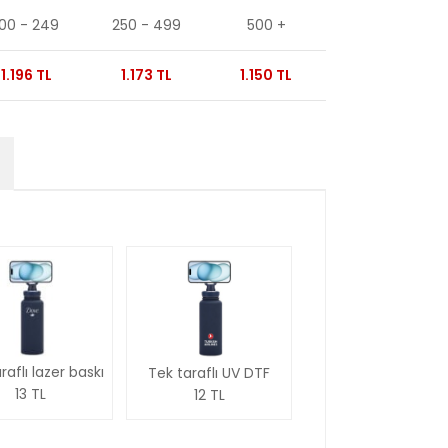
100 - 249
250 - 499
500 +
1.196 TL
1.173 TL
1.150 TL
raflı lazer baskı
Tek taraflı UV DTF
13 TL
12 TL