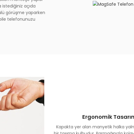
stediğiniz açıda
ntülü görüşme yaparken
 bile telefonunuzu
Ergonomik Tasarım 
Kapakta yer alan manyetik halka yaln
bir taşıma kulbudur. Parmağınızla kola