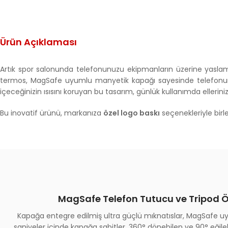
Ürün Açıklaması
Artık spor salonunda telefonunuzu ekipmanların üzerine yasla
termos, MagSafe uyumlu manyetik kapağı sayesinde telefonunuzu g
içeceğinizin ısısını koruyan bu tasarım, günlük kullanımda eller
Bu inovatif ürünü, markanıza
özel logo baskı
seçenekleriyle birle
MagSafe Telefon Tutucu ve Tripod Öz
Kapağa entegre edilmiş ultra güçlü mıknatıslar, MagSafe 
saniyeler içinde kapağa sabitler. 360° dönebilen ve 90° eğil