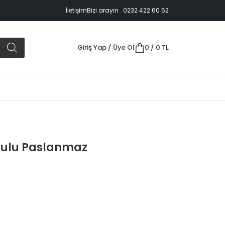
İletişim
Bizi arayın 0232 422 60 52
Giriş Yap / Üye Ol
0
/
0
TL
culu Paslanmaz