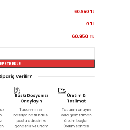
60.950
TL
0
TL
60.950
TL
EPETE EKLE
Sipariş Verilir?
Baskı Dosyanızı
Üretim &
Onaylayın
Teslimat
nuz
Tasarımınızın
Tasarım onayını
ol
baskıya hazır hali e-
verdiğiniz zaman
ız
posta adresinize
üretim başlar.
an
gönderilir ve üretim
Üretim sonrası