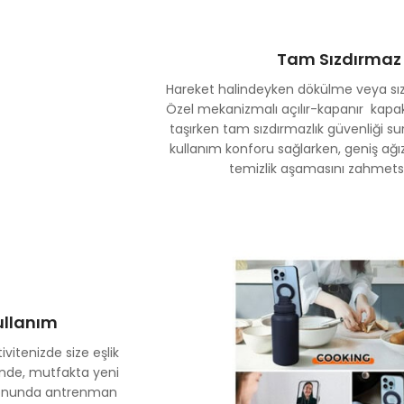
Tam Sızdırmaz K
Hareket halindeyken dökülme veya sız
Özel mekanizmalı açılır-kapanır kapak 
taşırken tam sızdırmazlık güvenliği sun
kullanım konforu sağlarken, geniş ağı
temizlik aşamasını zahmet
ullanım
itenizde size eşlik
sinde, mutfakta yeni
salonunda antrenman