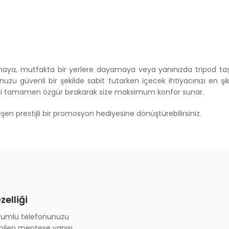
maya, mutfakta bir yerlere dayamaya veya yanınızda tripod taş
üvenli bir şekilde sabit tutarken içecek ihtiyacınızı en şık şe
inizi tamamen özgür bırakarak size maksimum konfor sunar.
şen prestijli bir promosyon hediyesine dönüştürebilirsiniz.
elliği
uyumlu telefonunuzu
ebilen menteşe yapısı