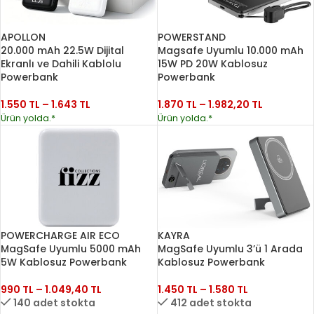
APOLLON
POWERSTAND
20.000 mAh 22.5W Dijital
Magsafe Uyumlu 10.000 mAh
Ekranlı ve Dahili Kablolu
15W PD 20W Kablosuz
Powerbank
Powerbank
1.550
TL
–
1.643
TL
1.870
TL
–
1.982,20
TL
Ürün yolda.*
Ürün yolda.*
POWERCHARGE AIR ECO
KAYRA
MagSafe Uyumlu 5000 mAh
MagSafe Uyumlu 3’ü 1 Arada
5W Kablosuz Powerbank
Kablosuz Powerbank
990
TL
–
1.049,40
TL
1.450
TL
–
1.580
TL
140 adet stokta
412 adet stokta