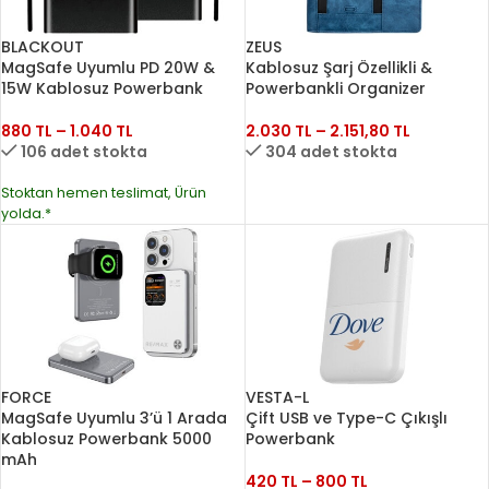
BLACKOUT
ZEUS
MagSafe Uyumlu PD 20W &
Kablosuz Şarj Özellikli &
15W Kablosuz Powerbank
Powerbankli Organizer
880
TL
–
1.040
TL
2.030
TL
–
2.151,80
TL
106 adet stokta
304 adet stokta
Stoktan hemen teslimat, Ürün
yolda.*
FORCE
VESTA-L
MagSafe Uyumlu 3’ü 1 Arada
Çift USB ve Type-C Çıkışlı
Kablosuz Powerbank 5000
Powerbank
mAh
420
TL
–
800
TL