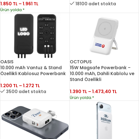
1.850
TL
–
1.961
TL
18100 adet stokta
Ürün yolda.*
OASIS
OCTOPUS
10.000 mAh Vantuz & Stand
15W Magsafe Powerbank –
Özellikli Kablosuz Powerbank
10.000 mAh, Dahili Kablolu ve
Stand Özellikli
1.200
TL
–
1.272
TL
3500 adet stokta
1.390
TL
–
1.473,40
TL
Ürün yolda.*