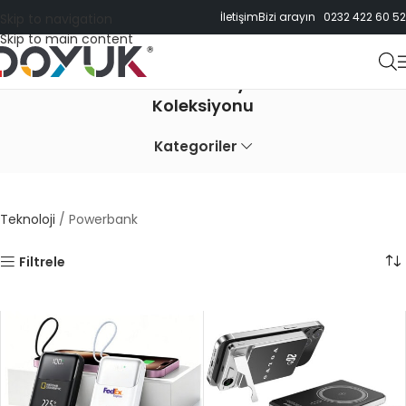
İletişim
Bizi arayın 0232 422 60 52
Skip to navigation
Skip to main content
Markanıza Özel Promosyon Powerbank
Koleksiyonu
Kategoriler
Teknoloji
/
Powerbank
Filtrele