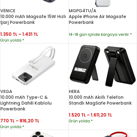
VENICE
MGPG4TU/A
10.000 mAh Magsafe 15W Hızlı
Apple iPhone Air Magsafe
Şarj Powerbank
Powerbank
1.350
TL
–
1.431
TL
14-18 gün içinde kargoya verilir.*
Ürün yolda.*
VEGA
HERA
10.000 mAh Type-C &
10.000 mAh Akıllı Telefon
Lightning Dahili Kablolu
Standlı MagSafe Powerbank
Powerbank
1.520
TL
–
1.611,20
TL
770
TL
–
816,20
TL
Ürün yolda.*
Ürün yolda.*