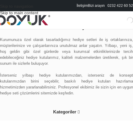
İletişim
Bizi arayın 0232 422 60 52
Skip to navigation
Skip to main content
Kurumsal Hediye
Kurumunuza özel olarak tasarladığımız hediye setleri ile iş ortaklarınıza,
müşterilerinize ve çalışanlarınıza unutulmaz anlar yaşatın. Yılbaşı, yeni iş,
hoş geldin gibi özel günlerde veya kurumsal etkinliklerinizde tercih
edebileceğiniz hediye kutularımız, kaliteli malzemelerden üretilerek, şık bir
sunum ile sizlerle buluşuyor.
İsterseniz yılbaşı hediye kutularımızdan, isterseniz de konsept
kutularımızdan birini seçebilir, baskılı hediye kutuları hazırlama
hizmetimizden yararlanabilirsiniz. Profesyonel ekibimiz ile sizin için en uygun
hediye seti çözümlerini sitemizde keşfedin.
Kategoriler