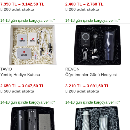
7.950
TL
–
9.142,50
TL
2.400
TL
–
2.760
TL
200 adet stokta
200 adet stokta
14-18 gün içinde kargoya verilir.*
14-18 gün içinde kargoya verilir.*
TAVIO
REVON
Yeni iş Hediye Kutusu
Öğretmenler Günü Hediyesi
2.650
TL
–
3.047,50
TL
3.210
TL
–
3.691,50
TL
500 adet stokta
200 adet stokta
14-18 gün içinde kargoya verilir.*
14-18 gün içinde kargoya verilir.*