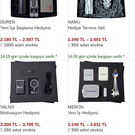
DUREN
NAMU
Yeni İşe Başlama Hediyesi
Hediye Termos Seti
2.180
TL
–
2.507
TL
2.340
TL
–
2.691
TL
1000 adet stokta
900 adet stokta
14-18 gün içinde kargoya verilir.*
14-18 gün içinde kargoya verilir.*
VALNO
MERON
Motivasyon Hediyesi
Yeni İş Hediyesi
3.300
TL
–
3.795
TL
3.140
TL
–
3.611
TL
200 adet stokta
500 adet stokta