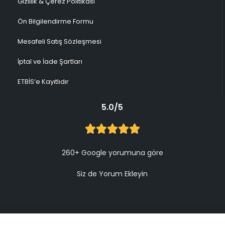
Gizlilik & Çerez Politikası
Ön Bilgilendirme Formu
Mesafeli Satış Sözleşmesi
İptal ve İade Şartları
ETBİS’e Kayıtlıdır
5.0/5
260+ Google yorumuna göre
Siz de Yorum Ekleyin
© 2009-2026 DOYUK – Tüm hakları saklıdır.