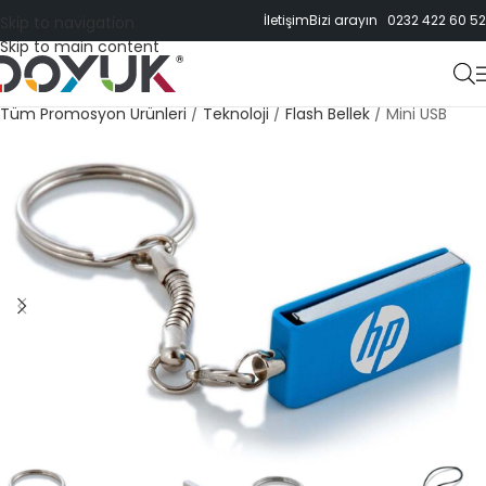
İletişim
Bizi arayın 0232 422 60 52
Skip to navigation
Skip to main content
Tüm Promosyon Ürünleri
/
Teknoloji
/
Flash Bellek
/
Mini USB