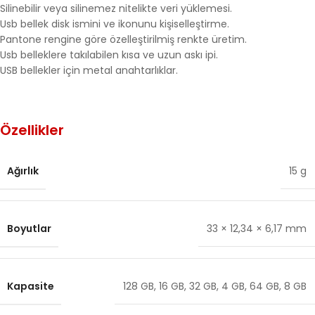
Silinebilir veya silinemez nitelikte veri yüklemesi.
Usb bellek disk ismini ve ikonunu kişiselleştirme.
Pantone rengine göre özelleştirilmiş renkte üretim.
Usb belleklere takılabilen kısa ve uzun askı ipi.
USB bellekler için metal anahtarlıklar.
Özellikler
Ağırlık
15 g
Boyutlar
33 × 12,34 × 6,17 mm
Kapasite
128 GB
,
16 GB
,
32 GB
,
4 GB
,
64 GB
,
8 GB