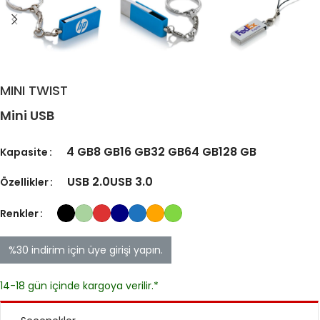
MINI TWIST
Mini USB
4 GB
8 GB
16 GB
32 GB
64 GB
128 GB
Kapasite
USB 2.0
USB 3.0
Özellikler
Renkler
%30 indirim için üye girişi yapın.
14-18 gün içinde kargoya verilir.*